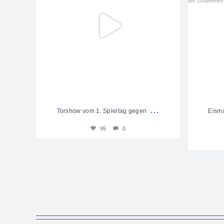
...
Torshow vom 1. Spieltag gegen
Eism
95
0