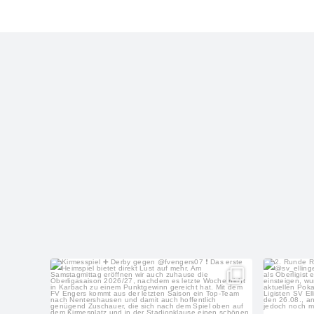
sportfreunde_eisbachtal
Aug. 5