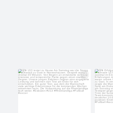
sf_eisbachtal_nachwuchs
Aug. 4