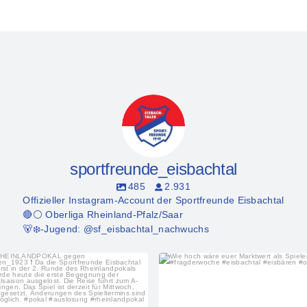
sportfreunde_eisbachtal
485
2.931
Offizieller Instagram-Account der Sportfreunde Eisbachtal
🔴⚪️ Oberliga Rheinland-Pfalz/Saar
🐻‍❄️-Jugend: @sf_eisbachtal_nachwuchs
sportfreunde_eisbachtal
sportfreunde_eisbachtal
Aug. 5
Aug. 4