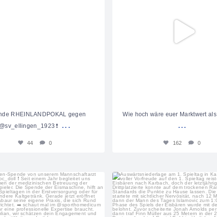
unde RHEINLANDPOKAL gegen
Wie hoch wäre euer Marktwert als
...
...
@sv_ellingen_1923 ❗️
44
0
162
0
sportfreunde_eisbachtal
sportfreunde_eisbachtal
Aug. 1
Aug. 1