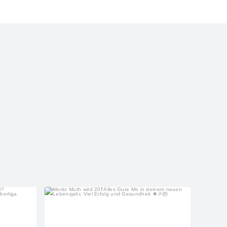
sportfreunde_eisbachtal
Aug. 3