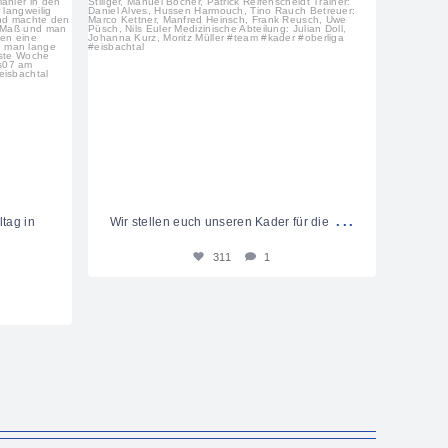
...
tag in
Wir stellen euch unseren Kader für die
311
1