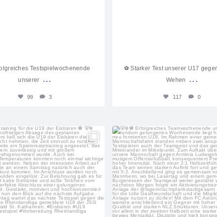
rfolgreiches Testspielwochenende
⚽️ Starker Test unserer U17 geg
...
...
unserer
Wehen
99
3
117
0
sf_eisbachtal_nachwuchs
sf_eisbachtal_nachwuch
Juli 27
Juli 20