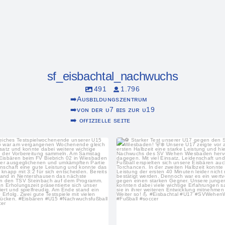
sf_eisbachtal_nachwuchs
491
1.796
➡️Aᴜsʙɪʟᴅᴜɴɢsᴢᴇɴᴛʀᴜᴍ
➡️ᴠᴏɴ ᴅᴇʀ ᴜ7 ʙɪs ᴢᴜʀ ᴜ19
➡️ ᴏғғɪᴢɪᴇʟʟᴇ sᴇɪᴛᴇ
sf_eisbachtal_nachwuchs
sf_eisbachtal_nachwuch
Aug. 3
Juli 31