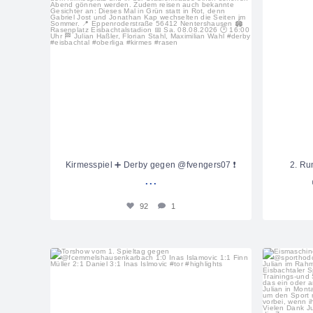
Kirmesspiel ➕ Derby gegen @fvengers07 ❗️
2. R
...
92
1
sportfreunde_eisbachtal
Aug. 2