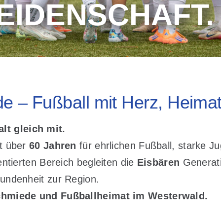
EIDENSCHAFT.
de – Fußball mit Herz, Heima
t gleich mit.
it über
60 Jahren
für ehrlichen Fußball, starke J
entierten Bereich begleiten die
Eisbären
Generati
bundenheit zur Region.
schmiede und Fußballheimat im Westerwald.