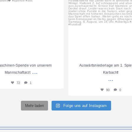
aschinen-Spende von unserem
Auswärtsniederlage am 1. Spiel
...
Mannschaftarzt
Karbach❗️
...
72
1
90
0
Mehr laden
Folge uns auf Instagram