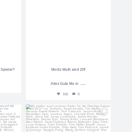
 Spieler?
Moritz Muth wird 20❗️
...
Alles Gute Mo in
102
0
sportfreunde_eisbachtal
Aug. 1