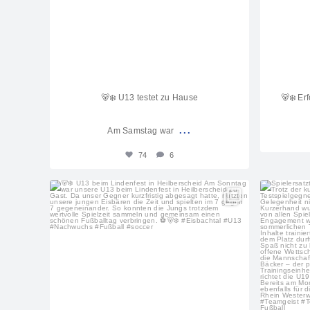
🐻‍❄️ U13 testet zu Hause
🐻‍❄️ E
...
Am Samstag war
74
6
sf_eisbachtal_nachwuchs
Juli 28