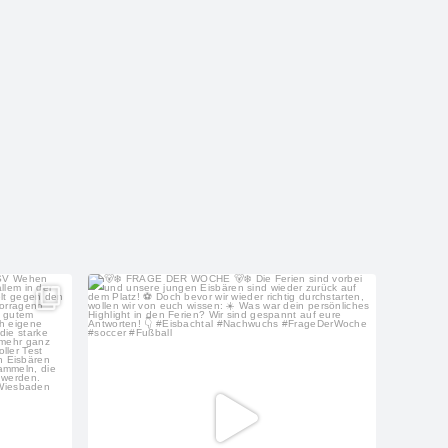
s
sf_eisbachtal_nachwuchs
Juli 29