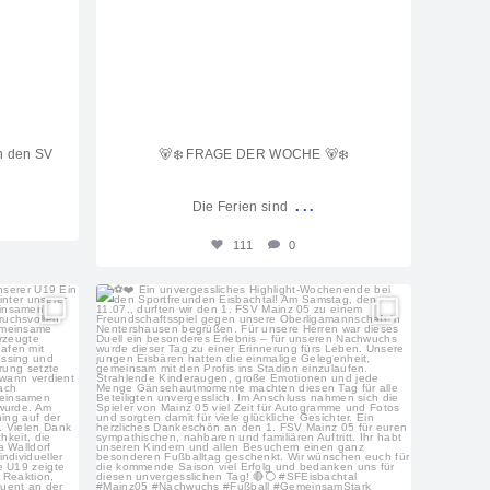
en den SV
🐻‍❄️ FRAGE DER WOCHE 🐻‍❄️
...
Die Ferien sind
111
0
s
sf_eisbachtal_nachwuchs
Juli 17